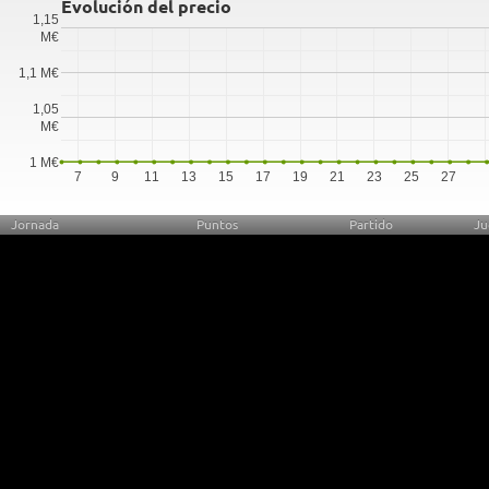
Evolución del precio
1,15
M€
1,1 M€
1,05
M€
1 M€
7
9
11
13
15
17
19
21
23
25
27
Jornada
Puntos
Partido
Ju