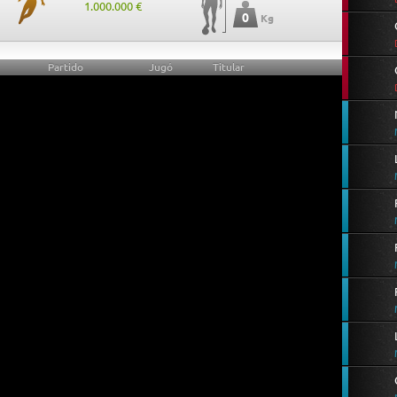
1.000.000 €
0
Kg
Partido
Jugó
Titular
0