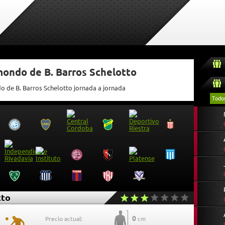
mondo de B. Barros Schelotto
o de B. Barros Schelotto jornada a jornada
Todo
tto
0
Precio actual:
cm