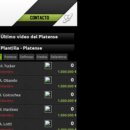
Contacto
Último video del Platense
Plantilla - Platense
s
Porteros
Defensas
Medios
Delanteros
0
M. Tucker
1.000.000 €
Delantero
0
A. Obando
1.000.000 €
Delantero
0
J. Goicochea
1.000.000 €
Delantero
0
R. Martínez
1.000.000 €
Delantero
0
A. Lotti
1.000.000 €
Delantero