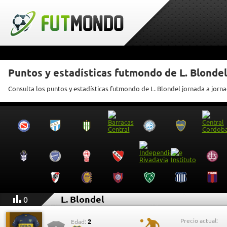
Puntos y estadísticas futmondo de L. Blondel
Consulta los puntos y estadísticas futmondo de L. Blondel jornada a jorn
L. Blondel
0
Precio actual:
2
Edad: