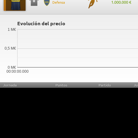
0
1.000.000 €
Defensa
Evolución del precio
1 M€
0,5 M€
0 M€
00:00:00.000
Jornada
Puntos
Partido
Ju