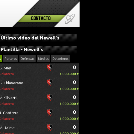
Contacto
Último video del Newell`s
Plantilla - Newell`s
s
Porteros
Defensas
Medios
Delanteros
0
G. May
1.000.000 €
Delantero
0
G. Chiaverano
1.000.000 €
Delantero
0
M. Silvetti
1.000.000 €
Delantero
0
J. Contrera
1.000.000 €
Delantero
0
M. Jaime
1.000.000 €
Delantero