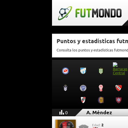
Puntos y estadísticas fu
Consulta los puntos y estadísticas futmon
A. Méndez
0
2
Edad: