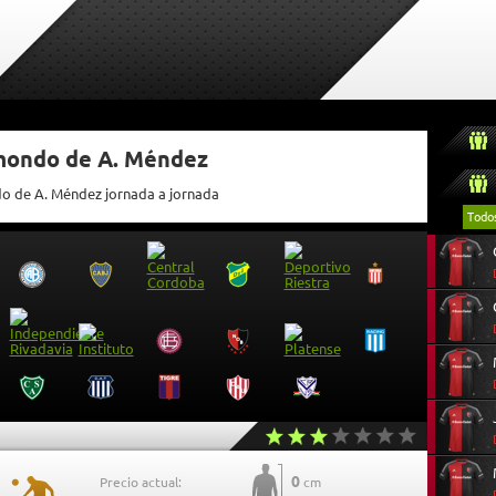
tmondo de A. Méndez
do de A. Méndez jornada a jornada
Todo
0
Precio actual:
cm