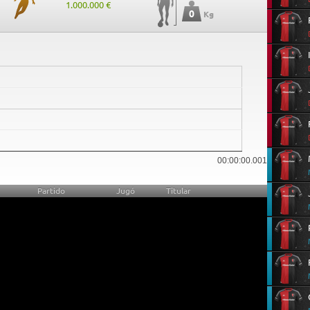
1.000.000 €
0
Kg
0
00:00:00.001
Partido
Jugó
Titular