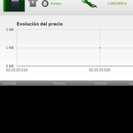
0
1.000.000 €
Portero
Evolución del precio
2 M€
1 M€
0 M€
02:25:25.519
02:25:25.520
Jornada
Puntos
Partido
Ju