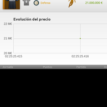
0
21.000.000 €
Defensa
Evolución del precio
22 M€
21 M€
20 M€
02:25:25.415
02:25:25.416
Jornada
Puntos
Partido
Ju