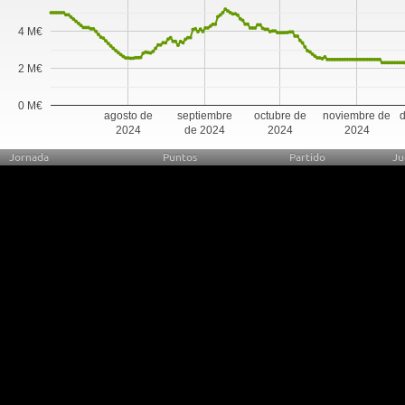
4 M€
2 M€
0 M€
agosto de
septiembre
octubre de
noviembre de
d
2024
de 2024
2024
2024
Jornada
Puntos
Partido
Ju