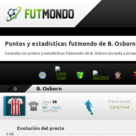
Puntos y estadísticas futmondo de B. Osborn
Consulta los puntos y estadísticas futmondo de B. Osborn jornada a jorn
B. Osborn
0
Precio actual:
56
Edad:
38
2.614.714 €
Medio
Evolución del precio
4 M€