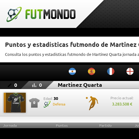
Puntos y estadísticas futmondo de Martinez
Consulta los puntos y estadísticas futmondo de Martinez Quarta jornada 
Martinez Quarta
0
0
Precio actual:
30
Edad:
0
3.283.508 €
Defensa
Jornada
Puntos
Partido
Ju