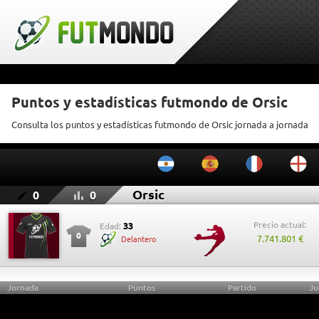
Puntos y estadísticas futmondo de Orsic
Consulta los puntos y estadísticas futmondo de Orsic jornada a jornada
Orsic
0
0
Precio actual:
33
Edad:
0
7.741.801 €
Delantero
Jornada
Puntos
Partido
Ju