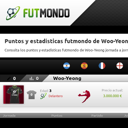
Puntos y estadísticas futmondo de Woo-Yeo
Consulta los puntos y estadísticas futmondo de Woo-Yeong jornada a jor
Woo-Yeong
0
0
Precio actual:
3
Edad:
0
3.000.000 €
Delantero
Jornada
Puntos
Partido
Ju