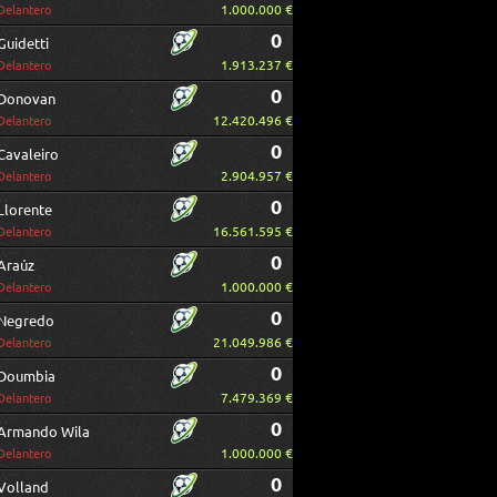
1.000.000 €
Delantero
0
Guidetti
1.913.237 €
Delantero
0
Donovan
12.420.496 €
Delantero
0
Cavaleiro
2.904.957 €
Delantero
0
Llorente
16.561.595 €
Delantero
0
Araúz
1.000.000 €
Delantero
0
Negredo
21.049.986 €
Delantero
0
Doumbia
7.479.369 €
Delantero
0
Armando Wila
1.000.000 €
Delantero
0
Volland