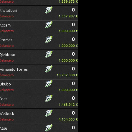
1.859.673 €
Delantero
0
Khalatbari
1.552.987 €
Delantero
0
Accam
1.000.000 €
Delantero
0
Promes
1.000.000 €
Delantero
0
Djebbour
1.000.000 €
Delantero
0
Fernando Torres
13.232.338 €
Delantero
0
Okubo
1.000.000 €
Delantero
0
Éder
1.463.912 €
Delantero
0
Welbeck
4.154.053 €
Delantero
0
Atsu