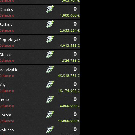
1.003.904 €
Delantero
0
Canales
1.000.000 €
Delantero
0
Bystrov
2.855.234 €
Delantero
0
Pogrebnyak
4.013.558 €
Delantero
0
Obinna
1.526.736 €
Delantero
0
Mandzukic
45.518.751 €
Delantero
0
Kuyt
15.174.902 €
Delantero
0
Horta
8.000.000 €
Delantero
0
Correa
14.000.000 €
Delantero
0
Robinho