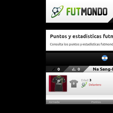
Puntos y estadísticas fu
Consulta los puntos y estadísticas futmon
Na Sang-
0
0
3
Edad:
0
Delantero
Jornada
Puntos