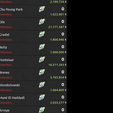
2.190.734 €
Delantero
0
Chu-Young Park
1.022.801 €
Delantero
0
Olic
21.171.587 €
Delantero
0
Gradel
1.800.946 €
Delantero
0
Bolly
1.000.000 €
Delantero
0
Huntelaar
16.511.393 €
Delantero
0
Brenes
3.765.854 €
Delantero
0
Wondolowski
1.064.800 €
Delantero
0
Munir El Haddadi
5.033.277 €
Delantero
0
Arroyo