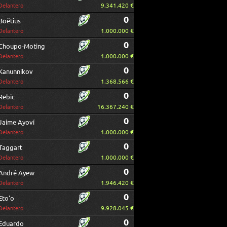
9.341.420 €
Delantero
0
Boëtius
1.000.000 €
Delantero
0
Choupo-Moting
1.000.000 €
Delantero
0
Kanunnikov
1.368.566 €
Delantero
0
Rebic
16.367.240 €
Delantero
0
Jaime Ayoví
1.000.000 €
Delantero
0
Taggart
1.000.000 €
Delantero
0
André Ayew
1.946.420 €
Delantero
0
Eto'o
9.928.045 €
Delantero
0
Eduardo