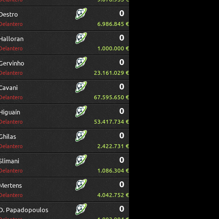
0
Destro
6.986.845 €
Delantero
0
Halloran
1.000.000 €
Delantero
0
Gervinho
23.161.029 €
Delantero
0
Cavani
67.595.650 €
Delantero
0
Higuaín
53.417.734 €
Delantero
0
Ghilas
2.422.731 €
Delantero
0
Slimani
1.086.304 €
Delantero
0
Mertens
4.042.752 €
Delantero
0
D. Papadopoulos