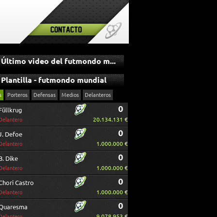
Contacto
Último video del futmondo mundial
Plantilla - futmondo mundial
s
Porteros
Defensas
Medios
Delanteros
0
Füllkrug
20.134.131 €
Delantero
0
J. Defoe
1.000.000 €
Delantero
0
B. Dike
1.000.000 €
Delantero
0
Chori Castro
1.000.000 €
Delantero
0
Quaresma
9.078.953 €
Delantero