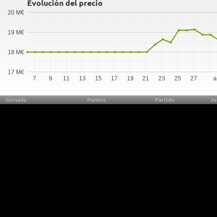
Evolución del precio
20 M€
19 M€
18 M€
17 M€
7
9
11
13
15
17
19
21
23
25
27
a
Jornada
Puntos
Partido
Ju