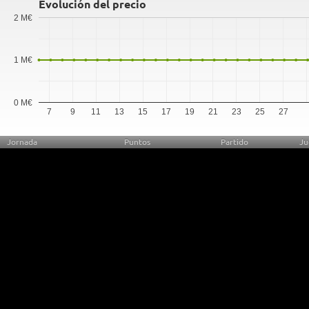
Evolución del precio
2 M€
1 M€
0 M€
7
9
11
13
15
17
19
21
23
25
27
Jornada
Puntos
Partido
Ju