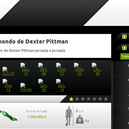
tmondo de Dexter Pittman
do de Dexter Pittman jornada a jornada
Todo
0
Precio actual:
cm
1.000.000 €
0
Kg