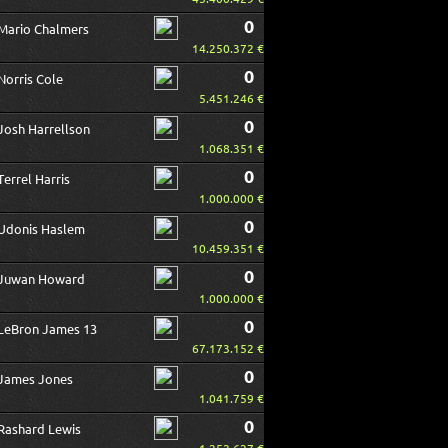
0
Mario Chalmers
14.250.372 €
0
Norris Cole
5.451.246 €
0
Josh Harrellson
1.068.351 €
0
Terrel Harris
1.000.000 €
0
Udonis Haslem
10.459.351 €
0
Juwan Howard
1.000.000 €
0
LeBron James 13
67.173.152 €
0
James Jones
1.041.759 €
0
Rashard Lewis