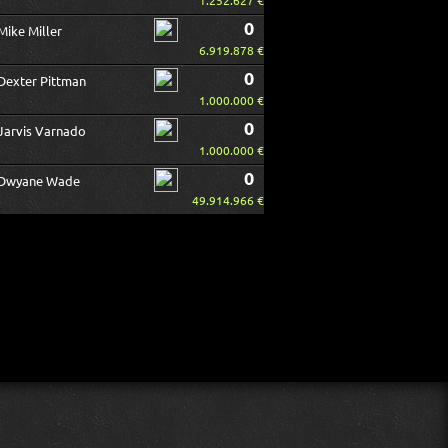
1.252.627 €
0
Mike Miller
6.919.878 €
0
Dexter Pittman
1.000.000 €
0
Jarvis Varnado
1.000.000 €
0
Dwyane Wade
49.914.966 €