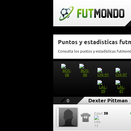
Puntos y estadísticas fu
Consulta los puntos y estadísticas futmon
Dexter Pittman
0
38
Edad:
45