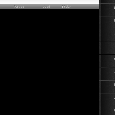
Partido
Jugó
Titular
45