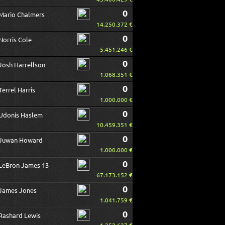
0
Mario Chalmers
14.250.372 €
0
Norris Cole
5.451.246 €
0
Josh Harrellson
1.068.351 €
0
Terrel Harris
1.000.000 €
0
Udonis Haslem
10.459.351 €
0
Juwan Howard
1.000.000 €
0
LeBron James 13
67.173.152 €
0
James Jones
1.041.759 €
0
Rashard Lewis