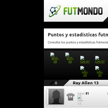
Puntos y estadísticas fut
Consulta los puntos y estadísticas futmon
Ray Allen 13
0
51
Edad:
34