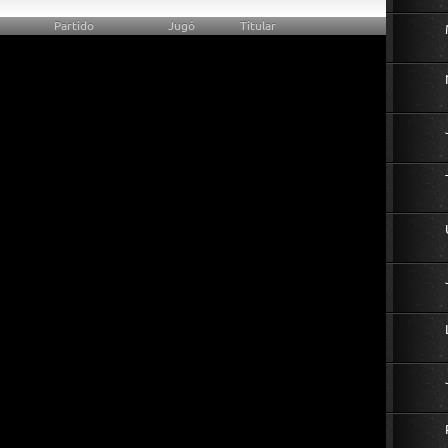
Partido
Jugó
Titular
34