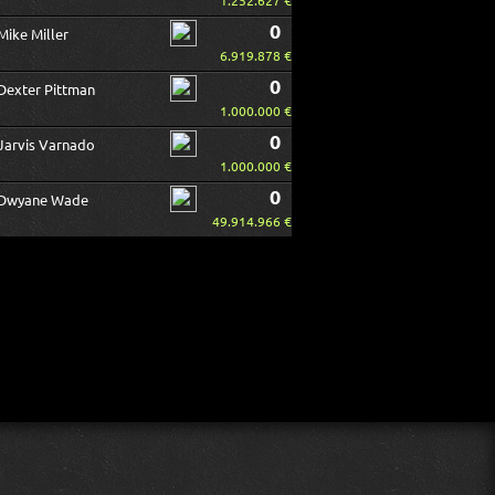
1.252.627 €
0
Mike Miller
6.919.878 €
0
Dexter Pittman
1.000.000 €
0
Jarvis Varnado
1.000.000 €
0
Dwyane Wade
49.914.966 €