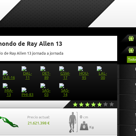
mondo de Ray Allen 13
do de Ray Allen 13 jornada a jornada
Todo
0
Precio actual:
cm
21.621.398 €
0
Kg