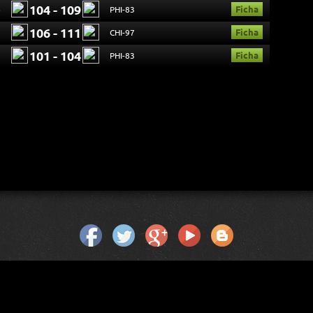
104 - 109
Ficha
6
PHI-83
106 - 111
Ficha
3
CHI-97
101 - 104
Ficha
1
PHI-83