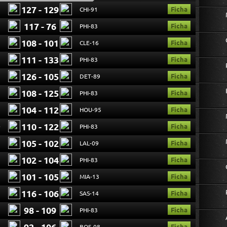
127 - 129
Ficha
3
CHI-91
117 - 76
Ficha
7
PHI-83
108 - 101
Ficha
3
CLE-16
111 - 133
Ficha
1
PHI-83
126 - 105
Ficha
3
DET-89
108 - 125
Ficha
7
PHI-83
104 - 112
Ficha
3
HOU-95
110 - 122
Ficha
0
PHI-83
105 - 102
Ficha
3
LAL-09
102 - 104
Ficha
7
PHI-83
101 - 105
Ficha
3
MIA-13
116 - 106
Ficha
3
SAS-14
98 - 109
Ficha
3
PHI-83
Ficha
3
BOS-08