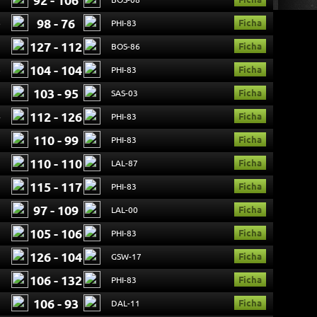
92 - 106
98 - 76
Ficha
6
PHI-83
127 - 112
Ficha
3
BOS-86
104 - 104
Ficha
8
PHI-83
103 - 95
Ficha
3
SAS-03
112 - 126
Ficha
4
PHI-83
110 - 99
Ficha
3
PHI-83
110 - 110
Ficha
3
LAL-87
115 - 117
Ficha
9
PHI-83
97 - 109
Ficha
3
LAL-00
105 - 106
Ficha
5
PHI-83
126 - 104
Ficha
3
GSW-17
106 - 132
Ficha
9
PHI-83
106 - 93
Ficha
3
DAL-11