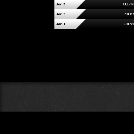
Jor. 3
CLE-1
Jor. 2
PHI-8
Jor. 1
CHI-9