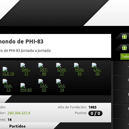
tmondo de PHI-83
do de PHI-83 jornada a jornada
Todo
dio:
Año de fundación:
1983
lor:
280.304.325 €
Puntos:
0 / 0
res:
14
Partidos