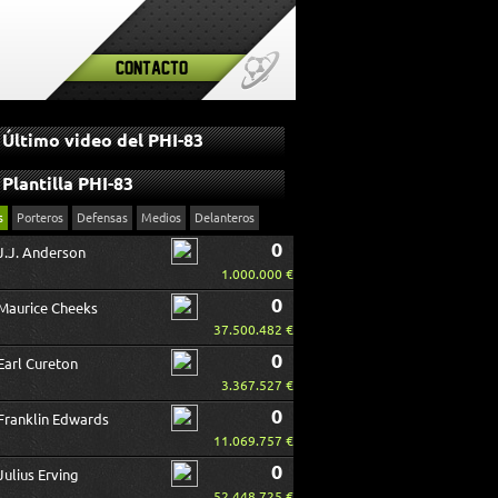
Contacto
Último video del PHI-83
Plantilla PHI-83
s
Porteros
Defensas
Medios
Delanteros
0
J.J. Anderson
1.000.000 €
0
Maurice Cheeks
37.500.482 €
0
Earl Cureton
3.367.527 €
0
Franklin Edwards
11.069.757 €
0
Julius Erving
52.448.725 €