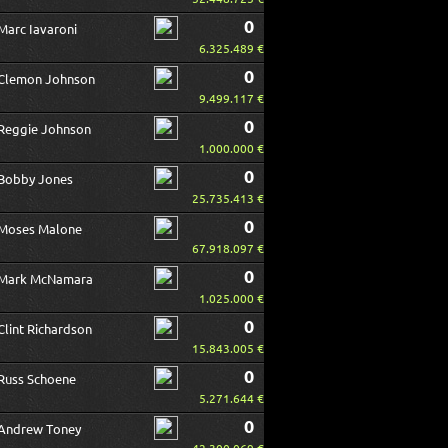
0
Marc Iavaroni
6.325.489 €
0
Clemon Johnson
9.499.117 €
0
Reggie Johnson
1.000.000 €
0
Bobby Jones
25.735.413 €
0
Moses Malone
67.918.097 €
0
Mark McNamara
1.025.000 €
0
Clint Richardson
15.843.005 €
0
Russ Schoene
5.271.644 €
0
Andrew Toney