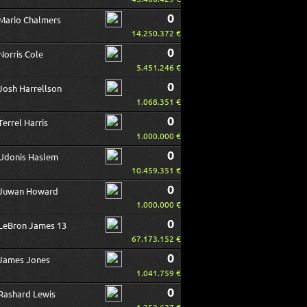
0
Mario Chalmers
14.250.372 €
0
Norris Cole
5.451.246 €
0
Josh Harrellson
1.068.351 €
0
Terrel Harris
1.000.000 €
0
Udonis Haslem
10.459.351 €
0
Juwan Howard
1.000.000 €
0
LeBron James 13
67.173.152 €
0
James Jones
1.041.759 €
0
Rashard Lewis