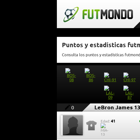
Puntos y estadísticas fu
Consulta los puntos y estadísticas futmon
LeBron James 1
0
41
Edad:
6