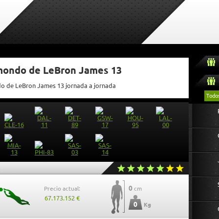
tmondo de LeBron James 13
do de LeBron James 13 jornada a jornada
Todo
3
0
Precio actual:
cm
67.173.152 €
0
Kg