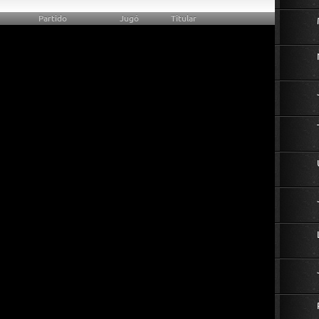
Partido
Jugó
Titular
6