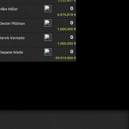
1.252.627 €
0
Mike Miller
6.919.878 €
0
Dexter Pittman
1.000.000 €
0
Jarvis Varnado
1.000.000 €
0
Dwyane Wade
49.914.966 €