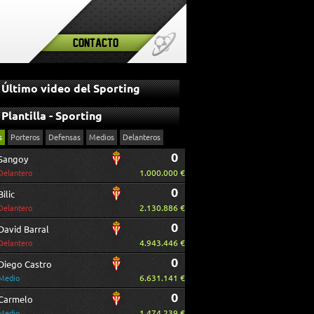
Contacto
Último video del Sporting
Plantilla - Sporting
s
Porteros
Defensas
Medios
Delanteros
0
Sangoy
1.000.000 €
Delantero
0
Bilic
2.130.886 €
Delantero
0
David Barral
4.943.446 €
Delantero
0
Diego Castro
6.631.141 €
Medio
0
Carmelo
1.474.239 €
Medio