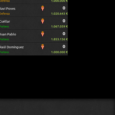
1.000.000 €
Defensa
0
Javi Poves
1.020.643 €
Defensa
0
Cuéllar
1.067.059 €
Portero
0
Juan Pablo
1.853.156 €
Portero
0
Raúl Domínguez
1.000.000 €
Portero