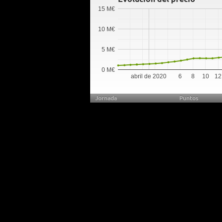
15 M€
10 M€
5 M€
0 M€
abril de 2020
6
8
10
12
Jornada
Puntos