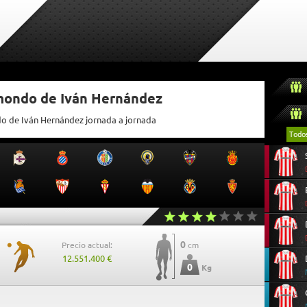
tmondo de Iván Hernández
do de Iván Hernández jornada a jornada
Todo
0
Precio actual:
cm
12.551.400 €
0
Kg