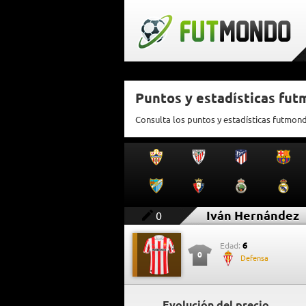
Puntos y estadísticas fu
Consulta los puntos y estadísticas futmon
Iván Hernández
0
6
Edad:
0
Defensa
Evolución del precio