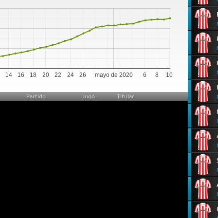
0
14
16
18
20
22
24
26
mayo de 2020
6
8
10
Partido
Jugó
Titular