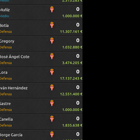
2.313.283 €
Medio
0
Muñiz
1.000.000 €
Medio
0
Botía
11.307.161 €
Defensa
0
Gregory
1.032.880 €
Defensa
0
José Ángel Cote
3.474.205 €
Defensa
0
Lora
17.137.243 €
Defensa
0
Iván Hernández
12.551.400 €
Defensa
0
Sastre
1.000.000 €
Defensa
0
Canella
1.835.638 €
Defensa
0
Jorge García