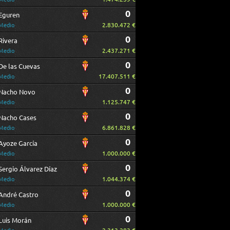
0
Eguren
2.830.472 €
Medio
0
Rivera
2.437.271 €
Medio
0
De las Cuevas
17.407.511 €
Medio
0
Nacho Novo
1.125.747 €
Medio
0
Nacho Cases
6.861.828 €
Medio
0
Ayoze García
1.000.000 €
Medio
0
Sergio Álvarez Díaz
1.044.374 €
Medio
0
André Castro
1.000.000 €
Medio
0
Luis Morán