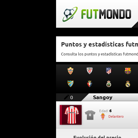
Puntos y estadísticas fu
Consulta los puntos y estadísticas futmon
Sangoy
0
6
Edad:
0
Delantero
Evolución del precio