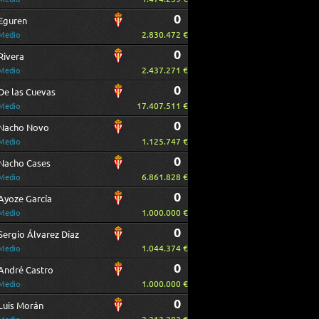
0
Eguren
2.830.472 €
Medio
0
Rivera
2.437.271 €
Medio
0
De las Cuevas
17.407.511 €
Medio
0
Nacho Novo
1.125.747 €
Medio
0
Nacho Cases
6.861.828 €
Medio
0
Ayoze García
1.000.000 €
Medio
0
Sergio Álvarez Díaz
1.044.374 €
Medio
0
André Castro
1.000.000 €
Medio
0
Luis Morán