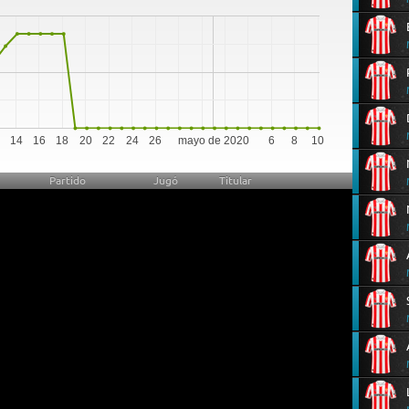
0
14
16
18
20
22
24
26
mayo de 2020
6
8
10
Partido
Jugó
Titular