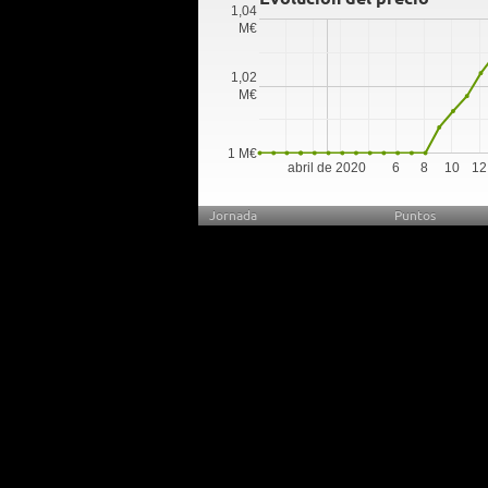
1,04
M€
1,02
M€
1 M€
abril de 2020
6
8
10
12
Jornada
Puntos