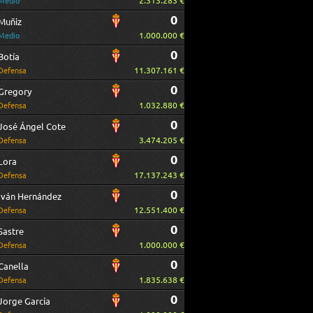
2.313.283 €
Medio
0
Muñiz
1.000.000 €
Medio
0
Botía
11.307.161 €
Defensa
0
Gregory
1.032.880 €
Defensa
0
José Ángel Cote
3.474.205 €
Defensa
0
Lora
17.137.243 €
Defensa
0
Iván Hernández
12.551.400 €
Defensa
0
Sastre
1.000.000 €
Defensa
0
Canella
1.835.638 €
Defensa
0
Jorge García