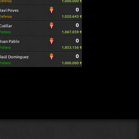
1.000.000 €
Defensa
0
Javi Poves
1.020.643 €
Defensa
0
Cuéllar
1.067.059 €
Portero
0
Juan Pablo
1.853.156 €
Portero
0
Raúl Domínguez
1.000.000 €
Portero