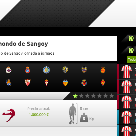
tmondo de Sangoy
do de Sangoy jornada a jornada
Todo
0
Precio actual:
cm
1.000.000 €
0
Kg