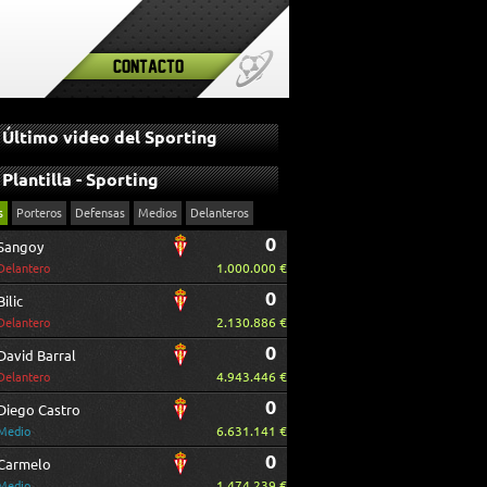
Contacto
Último video del Sporting
Plantilla - Sporting
s
Porteros
Defensas
Medios
Delanteros
0
Sangoy
1.000.000 €
Delantero
0
Bilic
2.130.886 €
Delantero
0
David Barral
4.943.446 €
Delantero
0
Diego Castro
6.631.141 €
Medio
0
Carmelo
1.474.239 €
Medio