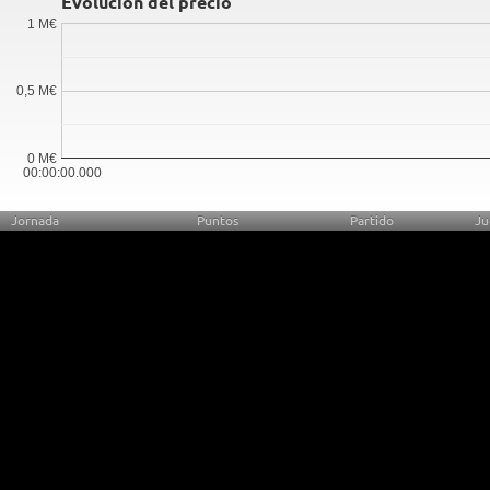
Evolución del precio
1 M€
0,5 M€
0 M€
00:00:00.000
Jornada
Puntos
Partido
Ju