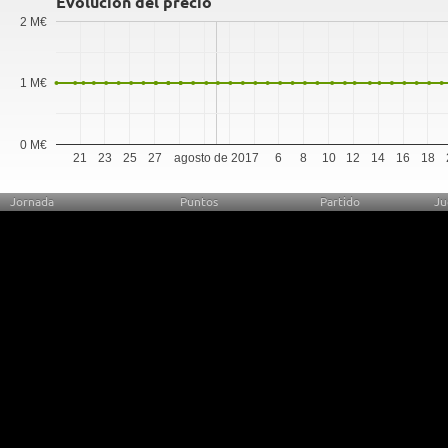
Evolución del precio
2 M€
1 M€
0 M€
21
23
25
27
agosto de 2017
6
8
10
12
14
16
18
Jornada
Puntos
Partido
Ju