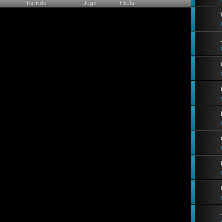
Partido
Jugó
Titular
24