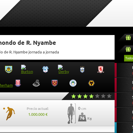
tmondo de R. Nyambe
do de R. Nyambe jornada a jornada
Todo
0
Precio actual:
cm
1.000.000 €
76
Kg