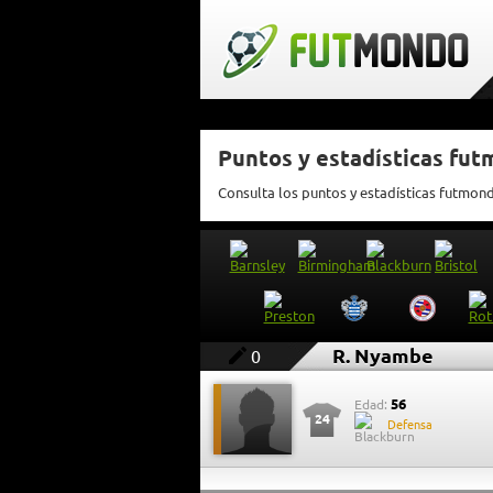
Puntos y estadísticas fu
Consulta los puntos y estadísticas futmon
R. Nyambe
0
56
Edad:
24
Defensa