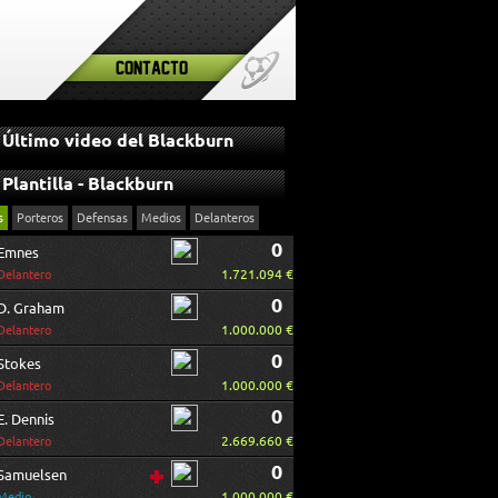
Contacto
Último video del Blackburn
Plantilla - Blackburn
s
Porteros
Defensas
Medios
Delanteros
0
Emnes
1.721.094 €
Delantero
0
D. Graham
1.000.000 €
Delantero
0
Stokes
1.000.000 €
Delantero
0
E. Dennis
2.669.660 €
Delantero
0
Samuelsen
1.000.000 €
Medio