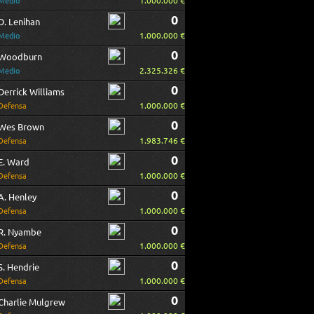
1.000.000 €
Medio
0
D. Lenihan
1.000.000 €
Medio
0
Woodburn
2.325.326 €
Medio
0
Derrick Williams
1.000.000 €
Defensa
0
Wes Brown
1.983.746 €
Defensa
0
E. Ward
1.000.000 €
Defensa
0
A. Henley
1.000.000 €
Defensa
0
R. Nyambe
1.000.000 €
Defensa
0
S. Hendrie
1.000.000 €
Defensa
0
Charlie Mulgrew