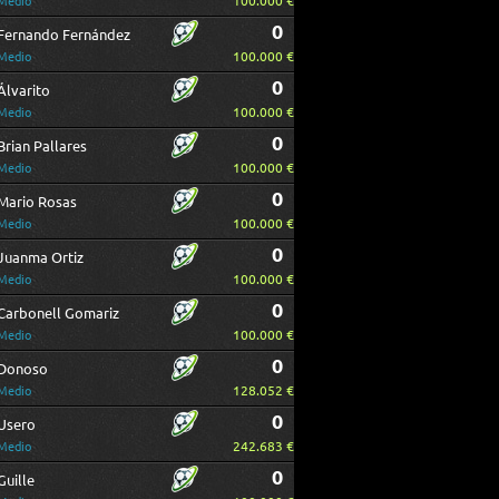
100.000 €
Medio
0
Fernando Fernández
100.000 €
Medio
0
Álvarito
100.000 €
Medio
0
Brian Pallares
100.000 €
Medio
0
Mario Rosas
100.000 €
Medio
0
Juanma Ortiz
100.000 €
Medio
0
Carbonell Gomariz
100.000 €
Medio
0
Donoso
128.052 €
Medio
0
Usero
242.683 €
Medio
0
Guille