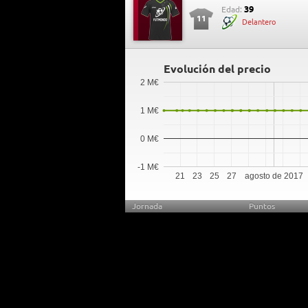
39
Edad:
11
Delantero
Evolución del precio
2 M€
1 M€
0 M€
-1 M€
21
23
25
27
agosto de 2017
Jornada
Puntos