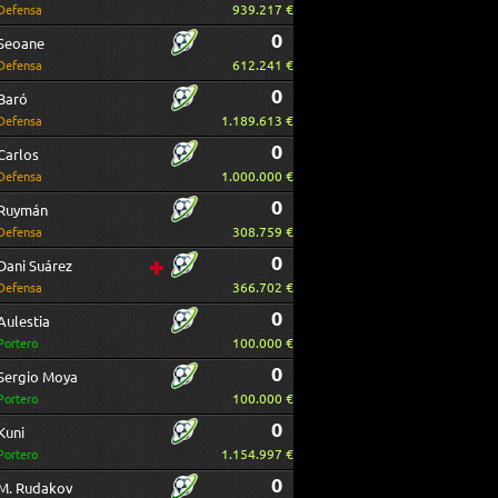
939.217 €
Defensa
0
Seoane
612.241 €
Defensa
0
Baró
1.189.613 €
Defensa
0
Carlos
1.000.000 €
Defensa
0
Ruymán
308.759 €
Defensa
0
Dani Suárez
366.702 €
Defensa
0
Aulestia
100.000 €
Portero
0
Sergio Moya
100.000 €
Portero
0
Kuni
1.154.997 €
Portero
0
M. Rudakov