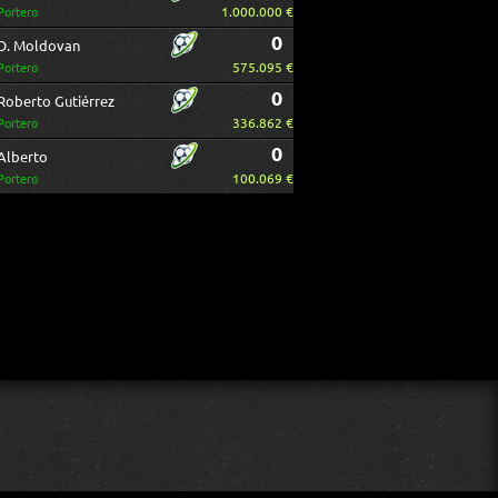
1.000.000 €
Portero
0
D. Moldovan
575.095 €
Portero
0
Roberto Gutiérrez
336.862 €
Portero
0
Alberto
100.069 €
Portero