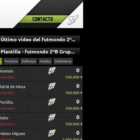
Contacto
Último video del futmondo 2ºB Grupo I
Plantilla - futmondo 2ºB Grupo I
s
Porteros
Defensas
Medios
Delanteros
0
Asensio
100.000 €
Delantero
0
Adriá de Mesa
100.000 €
Delantero
0
Portillo
100.000 €
Delantero
0
Jabo
100.000 €
Delantero
0
Mateo Míguez
1.000.000 €
Delantero