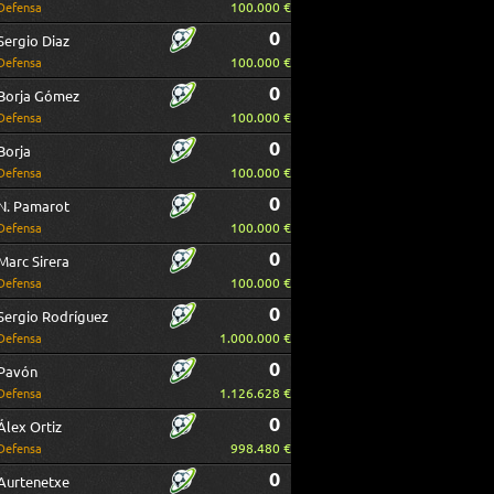
100.000 €
Defensa
0
Sergio Diaz
100.000 €
Defensa
0
Borja Gómez
100.000 €
Defensa
0
Borja
100.000 €
Defensa
0
N. Pamarot
100.000 €
Defensa
0
Marc Sirera
100.000 €
Defensa
0
Sergio Rodríguez
1.000.000 €
Defensa
0
Pavón
1.126.628 €
Defensa
0
Álex Ortiz
998.480 €
Defensa
0
Aurtenetxe