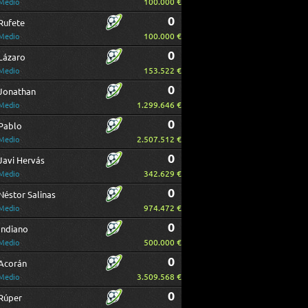
100.000 €
Medio
0
Rufete
100.000 €
Medio
0
Lázaro
153.522 €
Medio
0
Jonathan
1.299.646 €
Medio
0
Pablo
2.507.512 €
Medio
0
Javi Hervás
342.629 €
Medio
0
Néstor Salinas
974.472 €
Medio
0
Indiano
500.000 €
Medio
0
Acorán
3.509.568 €
Medio
0
Rúper