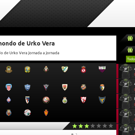
tmondo de Urko Vera
do de Urko Vera jornada a jornada
Todo