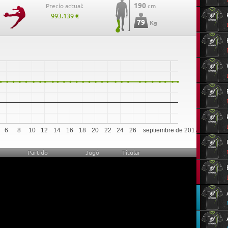
190
Precio actual:
cm
993.139 €
79
Kg
11
6
8
10
12
14
16
18
20
22
24
26
septiembre de 2017
Partido
Jugó
Titular