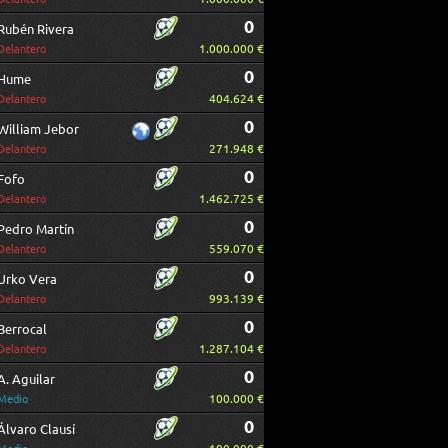
0
Rubén Rivera
1.000.000 €
Delantero
0
Hume
404.624 €
Delantero
0
William Jebor
271.948 €
Delantero
0
Fofo
1.462.725 €
Delantero
0
Pedro Martín
559.070 €
Delantero
0
Urko Vera
993.139 €
Delantero
0
Berrocal
1.287.104 €
Delantero
0
A. Aguilar
100.000 €
Medio
0
Álvaro Clausí