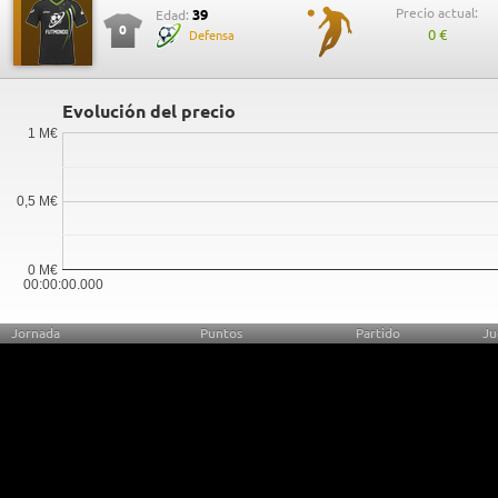
Precio actual:
39
Edad:
0
0 €
Defensa
Evolución del precio
1 M€
0,5 M€
0 M€
00:00:00.000
Jornada
Puntos
Partido
Ju