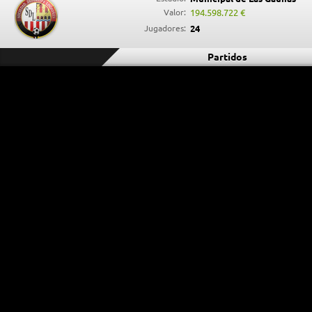
Valor:
194.598.722 €
Jugadores:
24
Partidos