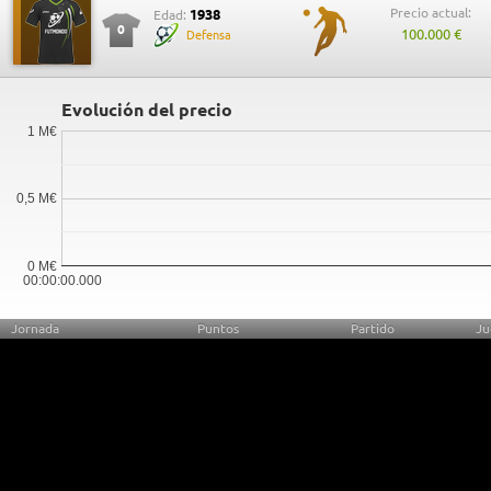
Precio actual:
1938
Edad:
0
100.000 €
Defensa
Evolución del precio
1 M€
0,5 M€
0 M€
00:00:00.000
Jornada
Puntos
Partido
Ju