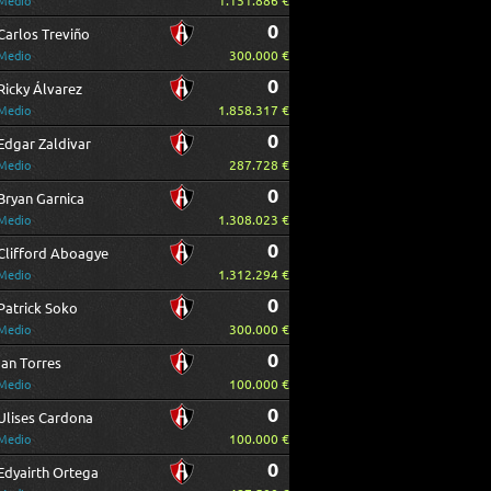
1.151.886 €
Medio
0
Carlos Treviño
300.000 €
Medio
0
Ricky Álvarez
1.858.317 €
Medio
0
Edgar Zaldivar
287.728 €
Medio
0
Bryan Garnica
1.308.023 €
Medio
0
Clifford Aboagye
1.312.294 €
Medio
0
Patrick Soko
300.000 €
Medio
0
Ían Torres
100.000 €
Medio
0
Ulises Cardona
100.000 €
Medio
0
Edyairth Ortega