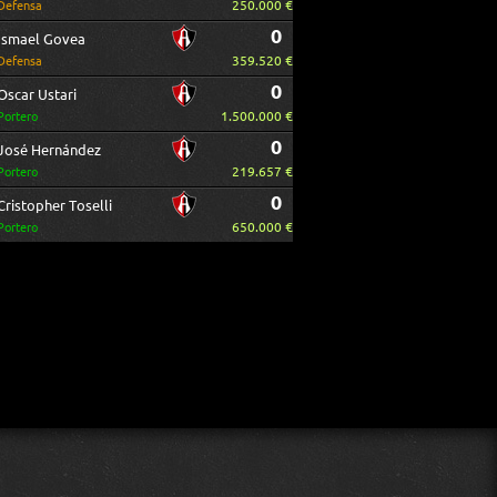
250.000 €
Defensa
0
Ismael Govea
359.520 €
Defensa
0
Oscar Ustari
1.500.000 €
Portero
0
José Hernández
219.657 €
Portero
0
Cristopher Toselli
650.000 €
Portero