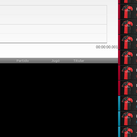
11
00:00:00.001
Partido
Jugó
Titular