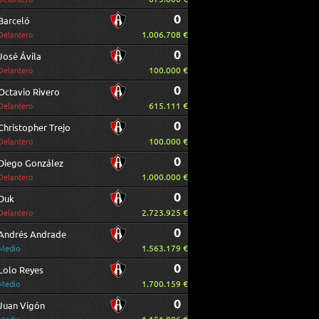
0
Barceló
1.006.708 €
Delantero
0
José Ávila
100.000 €
Delantero
0
Octavio Rivero
615.111 €
Delantero
0
Christopher Trejo
100.000 €
Delantero
0
Diego González
1.000.000 €
Delantero
0
Duk
2.723.925 €
Delantero
0
Andrés Andrade
1.563.179 €
Medio
0
Lolo Reyes
1.700.159 €
Medio
0
Juan Vigón