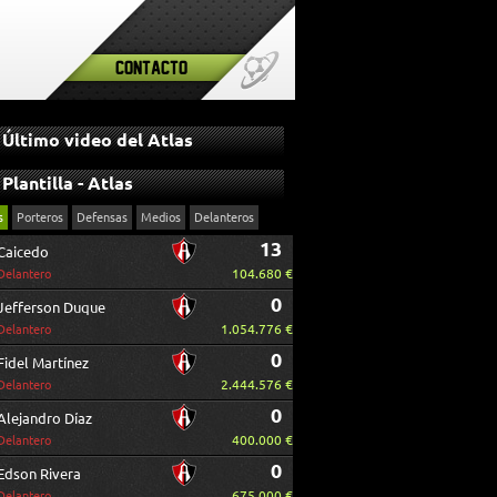
Contacto
Último video del Atlas
Plantilla - Atlas
s
Porteros
Defensas
Medios
Delanteros
13
Caicedo
104.680 €
Delantero
0
Jefferson Duque
1.054.776 €
Delantero
0
Fidel Martínez
2.444.576 €
Delantero
0
Alejandro Díaz
400.000 €
Delantero
0
Edson Rivera
675.000 €
Delantero