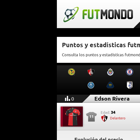
Puntos y estadísticas fu
Consulta los puntos y estadísticas futmon
Edson Rivera
0
34
Edad:
11
Delantero
Evolución del precio