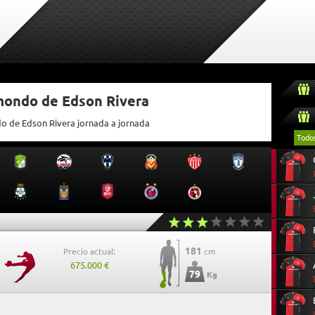
tmondo de Edson Rivera
do de Edson Rivera jornada a jornada
Todo
181
Precio actual:
cm
675.000 €
79
Kg