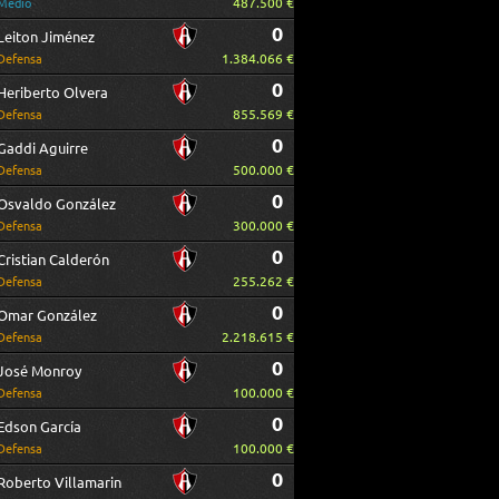
487.500 €
Medio
0
Leiton Jiménez
1.384.066 €
Defensa
0
Heriberto Olvera
855.569 €
Defensa
0
Gaddi Aguirre
500.000 €
Defensa
0
Osvaldo González
300.000 €
Defensa
0
Cristian Calderón
255.262 €
Defensa
0
Omar González
2.218.615 €
Defensa
0
José Monroy
100.000 €
Defensa
0
Edson García
100.000 €
Defensa
0
Roberto Villamarin