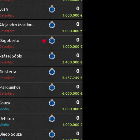
0
Luan
1.000.000 €
Delantero
0
Alejandro Martinuccio
1.000.000 €
Delantero
0
Dagoberto
1.000.000 €
Delantero
0
Rafael Sóbis
3.400.000 €
Delantero
0
Sinisterra
5.457.249 €
Delantero
0
Marquinhos
6.000.000 €
Delantero
0
Souza
1.000.000 €
Medio
0
Uelliton
1.000.000 €
Medio
0
Diego Souza