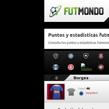
Puntos y estadísticas fu
Consulta los puntos y estadísticas futmon
Borges
0
46
Edad:
Delantero