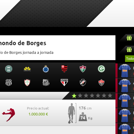
tmondo de Borges
do de Borges jornada a jornada
Todo
176
Precio actual:
cm
1.000.000 €
74
Kg