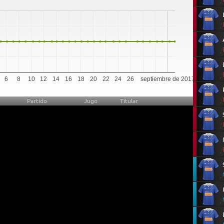
6
8
10
12
14
16
18
20
22
24
26
septiembre de 2017
Partido
Jugó
Titular