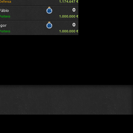
1.174.647 €
Defensa
0
Fábio
1.000.000 €
Portero
0
Igor
1.000.000 €
Portero