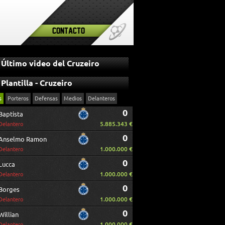
Contacto
Último video del Cruzeiro
Plantilla - Cruzeiro
s
Porteros
Defensas
Medios
Delanteros
0
Baptista
5.885.343 €
Delantero
0
Anselmo Ramon
1.000.000 €
Delantero
0
Lucca
1.000.000 €
Delantero
0
Borges
1.000.000 €
Delantero
0
Willian
1.000.000 €
Delantero