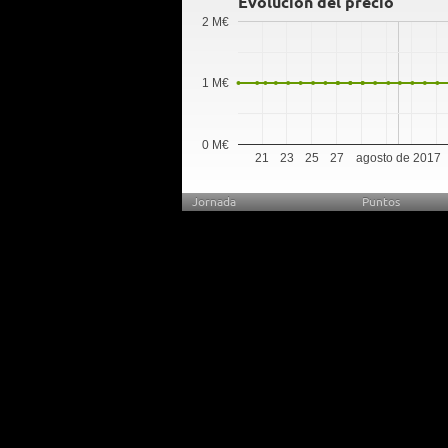
Evolución del precio
2 M€
1 M€
0 M€
21
23
25
27
agosto de 2017
Jornada
Puntos