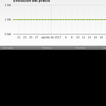
Evolución del precio
2 M€
1 M€
0 M€
21
23
25
27
agosto de 2017
6
8
10
12
14
16
18
Jornada
Puntos
Partido
Ju