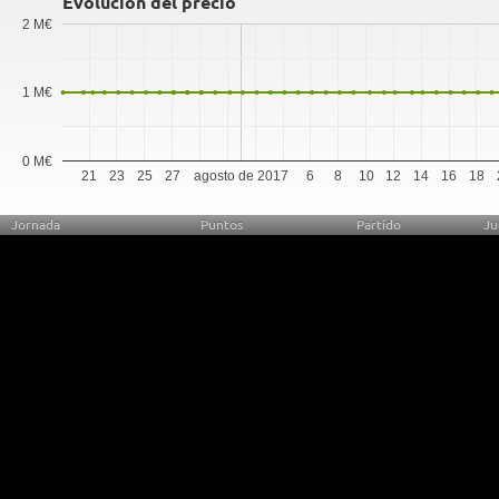
Evolución del precio
2 M€
1 M€
0 M€
21
23
25
27
agosto de 2017
6
8
10
12
14
16
18
Jornada
Puntos
Partido
Ju