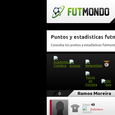
Puntos y estadísticas fu
Consulta los puntos y estadísticas futmo
Ramos Moreira
0
43
Edad:
0
Delantero