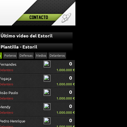
Contacto
Último video del Estoril
Plantilla - Estoril
s
Porteros
Defensas
Medios
Delanteros
0
Fernandes
1.000.000 €
Delantero
0
Fogaça
1.000.000 €
Delantero
0
João Paulo
1.000.000 €
Delantero
0
Mendy
1.000.000 €
Delantero
0
Pedro Henrique
1.000.000 €
Delantero