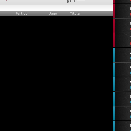
Partido
Jugó
Titular
0