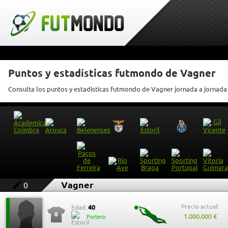
Puntos y estadísticas futmondo de Vagner
Consulta los puntos y estadísticas futmondo de Vagner jornada a jornada
Vagner
0
Precio actual:
40
Edad:
0
1.000.000 €
Portero