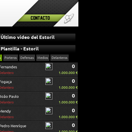
Contacto
Último video del Estoril
Plantilla - Estoril
s
Porteros
Defensas
Medios
Delanteros
0
Fernandes
1.000.000 €
Delantero
0
Fogaça
1.000.000 €
Delantero
0
João Paulo
1.000.000 €
Delantero
0
Mendy
1.000.000 €
Delantero
0
Pedro Henrique
1.000.000 €
Delantero