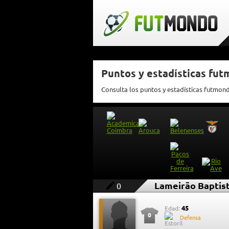
Puntos y estadísticas fu
Consulta los puntos y estadísticas futmon
Lameirão Baptis
0
45
Edad:
0
Defensa