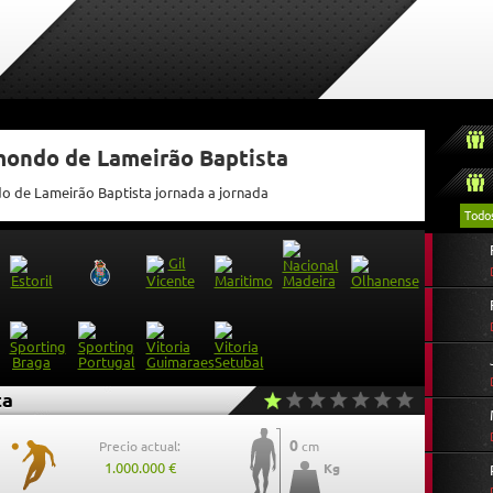
tmondo de Lameirão Baptista
do de Lameirão Baptista jornada a jornada
Todo
ta
0
Precio actual:
cm
1.000.000 €
Kg