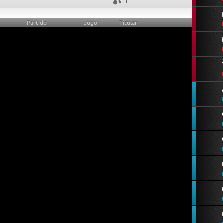
Partido
Jugó
Titular
0