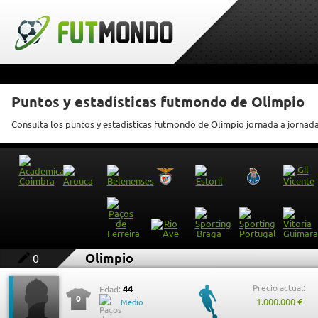
Puntos y estadísticas futmondo de Olimpio
Consulta los puntos y estadísticas futmondo de Olimpio jornada a jornad
Olimpio
0
Precio actual:
44
Edad:
0
1.000.000 €
Medio