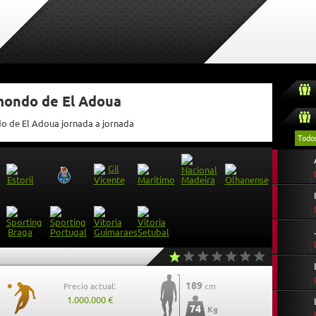
tmondo de El Adoua
do de El Adoua jornada a jornada
Todo
189
Precio actual:
cm
1.000.000 €
74
Kg