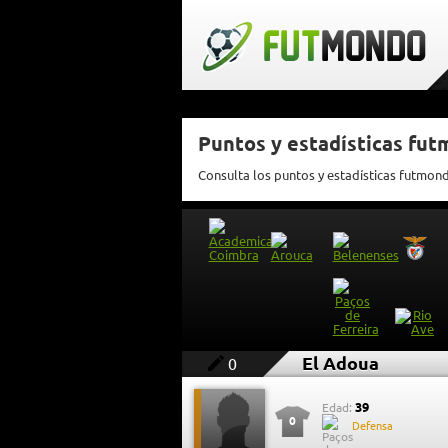
Puntos y estadísticas fu
Consulta los puntos y estadísticas futmon
El Adoua
0
39
Edad:
0
Defensa