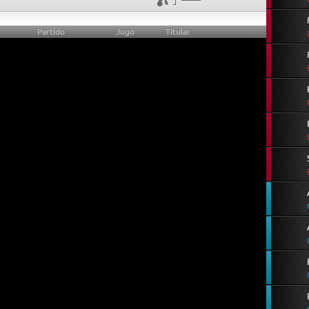
Partido
Jugó
Titular
0