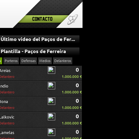
Contacto
Último video del Paços de Ferreira
Plantilla - Paços de Ferreira
s
Porteros
Defensas
Medios
Delanteros
0
Areias
1.000.000 €
Delantero
0
Indio
1.000.000 €
Delantero
0
Jona
1.000.000 €
Delantero
0
Lalkovic
1.000.000 €
Delantero
0
Lamelas
1.000.000 €
Delantero