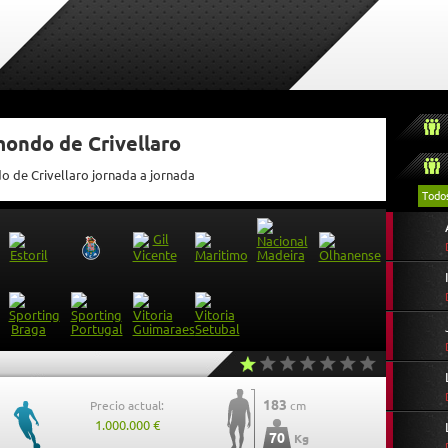
mondo de Crivellaro
o de Crivellaro jornada a jornada
Todo
183
Precio actual:
cm
1.000.000 €
70
Kg