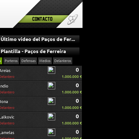
Contacto
Último video del Paços de Ferreira
Plantilla - Paços de Ferreira
s
Porteros
Defensas
Medios
Delanteros
0
Areias
1.000.000 €
Delantero
0
Indio
1.000.000 €
Delantero
0
Jona
1.000.000 €
Delantero
0
Lalkovic
1.000.000 €
Delantero
0
Lamelas
1.000.000 €
Delantero