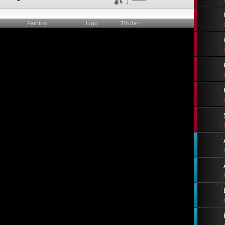
Partido
Jugó
Titular
0