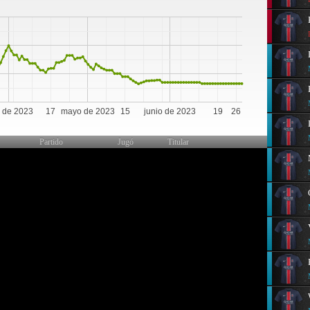
0
l de 2023
17
mayo de 2023
15
junio de 2023
19
26
Partido
Jugó
Titular