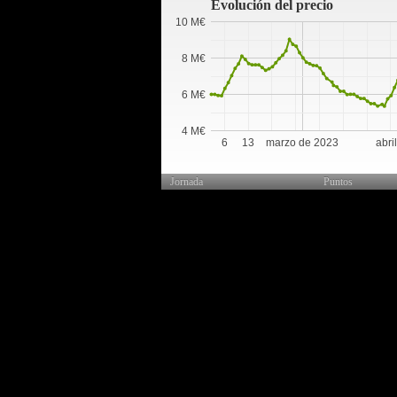
Evolución del precio
10 M€
8 M€
6 M€
4 M€
6
13
marzo de 2023
abri
Jornada
Puntos