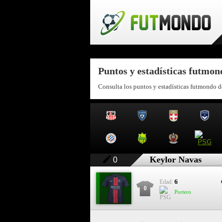
Puntos y estadísticas futmo
Consulta los puntos y estadísticas futmondo 
Keylor Navas
0
6
Edad:
0
Portero