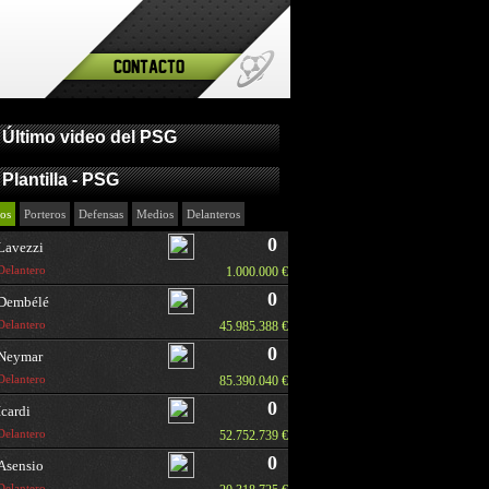
Contacto
Último video del PSG
Plantilla - PSG
os
Porteros
Defensas
Medios
Delanteros
0
Lavezzi
Delantero
1.000.000 €
0
Dembélé
Delantero
45.985.388 €
0
Neymar
Delantero
85.390.040 €
0
Icardi
Delantero
52.752.739 €
0
Asensio
Delantero