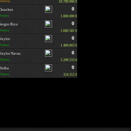
Defensa
16.789.906 €
0
Douchez
Portero
1.000.000 €
0
Sergio Rico
Portero
1.660.581 €
0
Keylor
Portero
1.409.665 €
0
Keylor Navas
Portero
5.299.555 €
0
Bulka
Portero
324.312 €