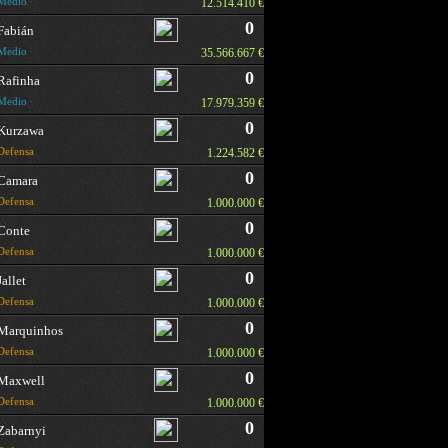
Medio
12.514.410 €
0
Fabián
Medio
35.566.667 €
0
Rafinha
Medio
17.979.359 €
0
Kurzawa
Defensa
1.224.582 €
0
Camara
Defensa
1.000.000 €
0
Conte
Defensa
1.000.000 €
0
Jallet
Defensa
1.000.000 €
0
Marquinhos
Defensa
1.000.000 €
0
Maxwell
Defensa
1.000.000 €
0
Zabarnyi