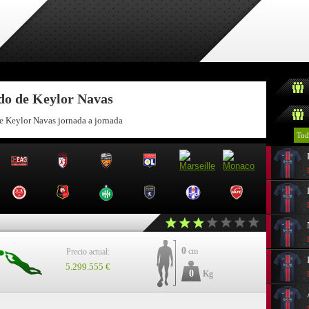
ndo de Keylor Navas
de Keylor Navas jornada a jornada
Tod
0
cm
Precio actual:
5.299.555 €
0
Kg