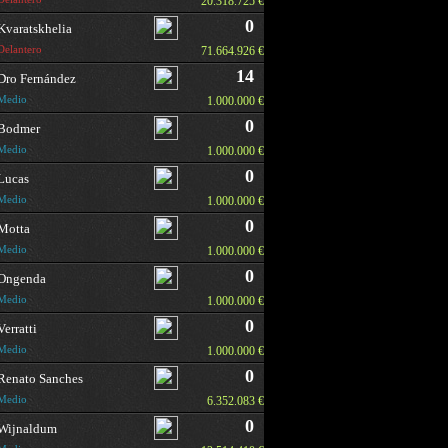
20.318.725 €
0
Kvaratskhelia
Delantero
71.664.926 €
14
Dro Fernández
Medio
1.000.000 €
0
Bodmer
Medio
1.000.000 €
0
Lucas
Medio
1.000.000 €
0
Motta
Medio
1.000.000 €
0
Ongenda
Medio
1.000.000 €
0
Verratti
Medio
1.000.000 €
0
Renato Sanches
Medio
6.352.083 €
0
Wijnaldum