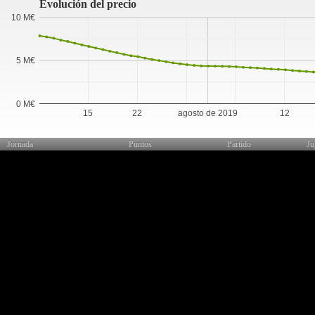
Evolución del precio
10 M€
5 M€
0 M€
15
22
agosto de 2019
12
Jornada
Puntos
Partido
Ju