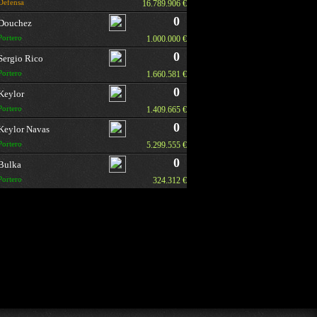
Defensa
16.789.906 €
0
Douchez
Portero
1.000.000 €
0
Sergio Rico
Portero
1.660.581 €
0
Keylor
Portero
1.409.665 €
0
Keylor Navas
Portero
5.299.555 €
0
Bulka
Portero
324.312 €