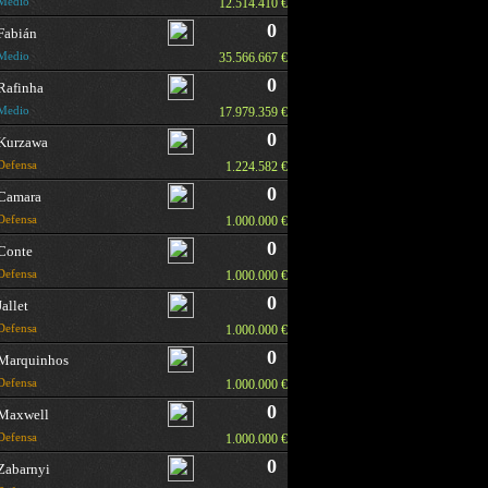
Medio
12.514.410 €
0
Fabián
Medio
35.566.667 €
0
Rafinha
Medio
17.979.359 €
0
Kurzawa
Defensa
1.224.582 €
0
Camara
Defensa
1.000.000 €
0
Conte
Defensa
1.000.000 €
0
Jallet
Defensa
1.000.000 €
0
Marquinhos
Defensa
1.000.000 €
0
Maxwell
Defensa
1.000.000 €
0
Zabarnyi