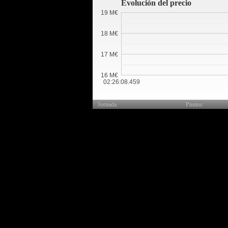
Evolución del precio
19 M€
18 M€
17 M€
16 M€
02:26:08.459
Jornada
Puntos