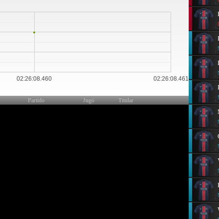
0
02:26:08.460
02:26:08.461
Partido
Jugó
Titular