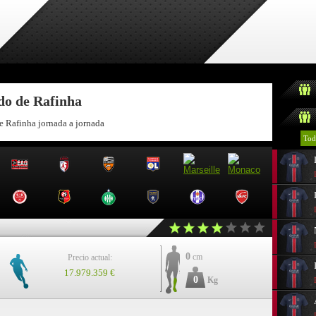
do de Rafinha
e Rafinha jornada a jornada
Tod
0
cm
Precio actual:
17.979.359 €
0
Kg