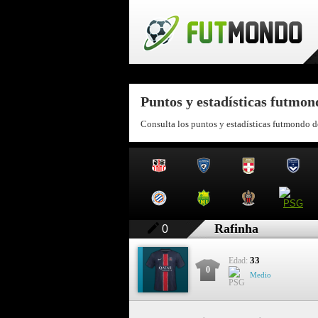
Puntos y estadísticas futmon
Consulta los puntos y estadísticas futmondo d
Rafinha
0
33
Edad:
0
Medio