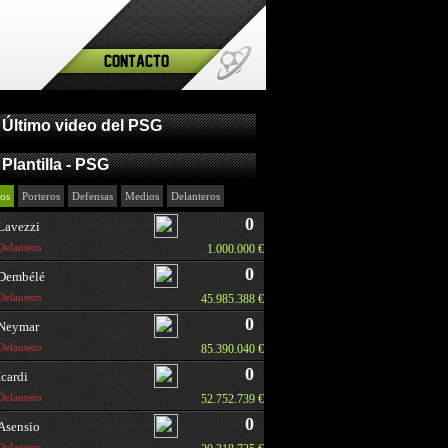
Contacto
Último video del PSG
Plantilla - PSG
os
Porteros
Defensas
Medios
Delanteros
0
Lavezzi
Delantero
1.000.000 €
0
Dembélé
Delantero
45.985.388 €
0
Neymar
Delantero
85.390.040 €
0
Icardi
Delantero
52.752.739 €
0
Asensio
Delantero