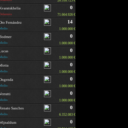
20.318.725 €
0
Kvaratskhelia
Delantero
71.664.926 €
14
Dro Fernández
Medio
1.000.000 €
0
Bodmer
Medio
1.000.000 €
0
Lucas
Medio
1.000.000 €
0
Motta
Medio
1.000.000 €
0
Ongenda
Medio
1.000.000 €
0
Verratti
Medio
1.000.000 €
0
Renato Sanches
Medio
6.352.083 €
0
Wijnaldum