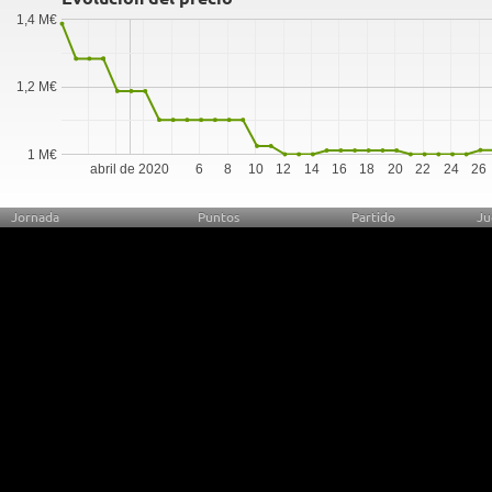
1,4 M€
1,2 M€
1 M€
abril de 2020
6
8
10
12
14
16
18
20
22
24
26
Jornada
Puntos
Partido
Ju