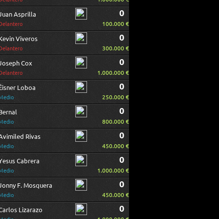
0
Juan Asprilla
100.000 €
Delantero
0
Kevin Viveros
300.000 €
Delantero
0
Joseph Cox
1.000.000 €
Delantero
0
Éisner Loboa
250.000 €
Medio
0
Bernal
800.000 €
Medio
0
Avimiled Rivas
450.000 €
Medio
0
Yesus Cabrera
1.000.000 €
Medio
0
Jonny F. Mosquera
450.000 €
Medio
0
Carlos Lizarazo