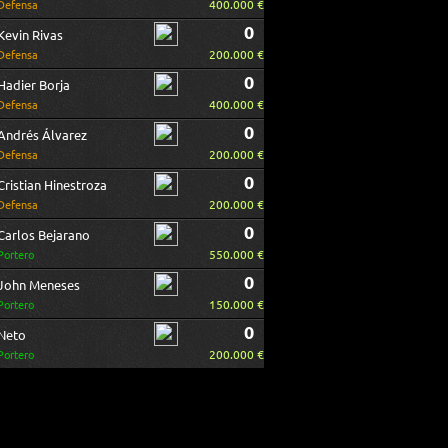
400.000 €
Defensa
0
Kevin Rivas
200.000 €
Defensa
0
Hadier Borja
400.000 €
Defensa
0
Andrés Álvarez
200.000 €
Defensa
0
Cristian Hinestroza
200.000 €
Defensa
0
Carlos Bejarano
550.000 €
Portero
0
John Meneses
150.000 €
Portero
0
Neto
200.000 €
Portero