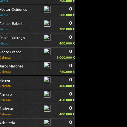
200.000 €
Medio
0
Héctor Quiñones
500.000 €
Medio
0
Geimer Balanta
300.000 €
Medio
0
Daniel Buitrago
400.000 €
Medio
0
Pedro Franco
1.000.000 €
Defensa
0
Jarol Martínez
750.000 €
Defensa
0
Herner
400.000 €
Defensa
0
Armero
450.000 €
Defensa
0
Anderson
400.000 €
Defensa
0
Arboleda