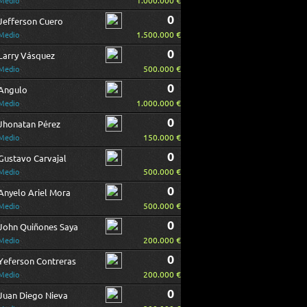
1.000.000 €
Medio
0
Jefferson Cuero
1.500.000 €
Medio
0
Larry Vásquez
500.000 €
Medio
0
Angulo
1.000.000 €
Medio
0
Jhonatan Pérez
150.000 €
Medio
0
Gustavo Carvajal
500.000 €
Medio
0
Anyelo Ariel Mora
500.000 €
Medio
0
John Quiñones Saya
200.000 €
Medio
0
Yeferson Contreras
200.000 €
Medio
0
Juan Diego Nieva