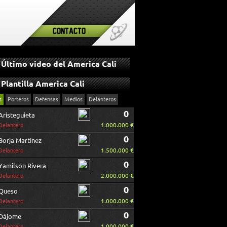
Contacto
Último video del America Cali
Plantilla America Cali
s
Porteros
Defensas
Medios
Delanteros
0
Aristeguieta
1.000.000 €
Delantero
0
Borja Martínez
1.500.000 €
Delantero
0
Yamilson Rivera
2.000.000 €
Delantero
0
Queso
1.000.000 €
Delantero
0
Dájome
1.000.000 €
Delantero