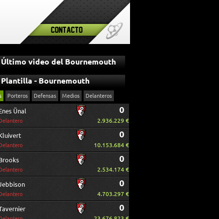
Contacto
Último video del Bournemouth
Plantilla - Bournemouth
s
Porteros
Defensas
Medios
Delanteros
0
Enes Ünal
2.936.229 €
Delantero
0
Kluivert
10.153.684 €
Delantero
0
Brooks
2.534.174 €
Delantero
0
Jebbison
4.703.297 €
Delantero
0
Tavernier
23.676.823 €
Delantero