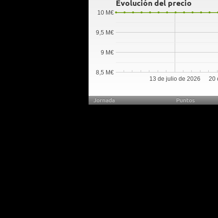
Evolución del precio
10 M€
9,5 M€
9 M€
8,5 M€
13 de julio de 2026
20 
Jornada
Puntos