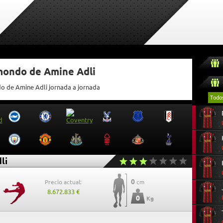
tmondo de Amine Adli
do de Amine Adli jornada a jornada
Todo
li
0
Precio actual:
cm
8.672.833 €
0
Kg