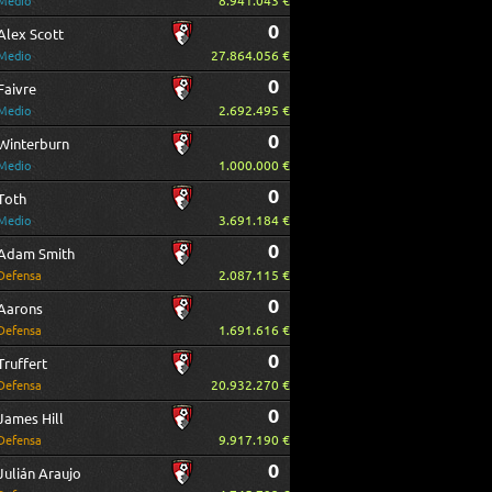
8.941.043 €
Medio
0
Alex Scott
27.864.056 €
Medio
0
Faivre
2.692.495 €
Medio
0
Winterburn
1.000.000 €
Medio
0
Toth
3.691.184 €
Medio
0
Adam Smith
2.087.115 €
Defensa
0
Aarons
1.691.616 €
Defensa
0
Truffert
20.932.270 €
Defensa
0
James Hill
9.917.190 €
Defensa
0
Julián Araujo