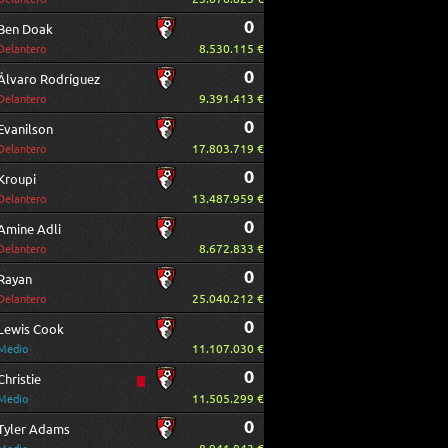
0
Ben Doak
8.530.115 €
Delantero
0
Álvaro Rodríguez
9.391.413 €
Delantero
0
Evanilson
17.803.719 €
Delantero
0
Kroupi
13.487.959 €
Delantero
0
Amine Adli
8.672.833 €
Delantero
0
Rayan
25.040.212 €
Delantero
0
Lewis Cook
11.107.030 €
Medio
0
Christie
11.505.299 €
Medio
0
Tyler Adams