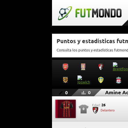
Puntos y estadísticas fu
Consulta los puntos y estadísticas futmon
Amine Ad
0
0
26
Edad:
0
Delantero