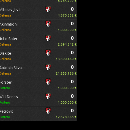
4.745.792 €
Defensa
0
Milosavljevic
4.670.352 €
Defensa
0
Akinmboni
1.000.000 €
Defensa
0
Julio Soler
2.694.842 €
Defensa
0
Diakité
13.390.460 €
Defensa
0
Antonio Silva
21.853.786 €
Defensa
0
Forster
1.000.000 €
Portero
0
Will Dennis
1.000.000 €
Portero
0
Petrovic
12.578.665 €
Portero