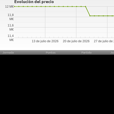
Evolución del precio
12 M€
11,8
M€
11,6
M€
11,4
M€
13 de julio de 2026
20 de julio de 2026
27 de julio de
Jornada
Puntos
Partido
Ju