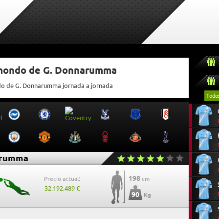
tmondo de G. Donnarumma
ndo de G. Donnarumma jornada a jornada
Todo
arumma
198
Precio actual:
cm
32.192.489 €
90
Kg