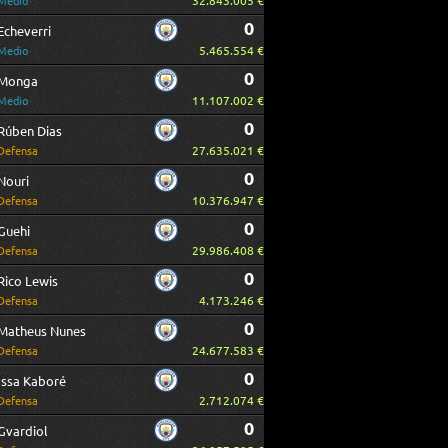
32.843.005 €
Medio
0
Echeverri
5.465.554 €
Medio
0
Monga
11.107.002 €
Medio
0
Rúben Dias
27.635.021 €
Defensa
0
Nouri
10.376.947 €
Defensa
0
Guehi
29.986.408 €
Defensa
0
Rico Lewis
4.173.246 €
Defensa
0
Matheus Nunes
24.677.583 €
Defensa
0
Issa Kaboré
2.712.074 €
Defensa
0
Gvardiol