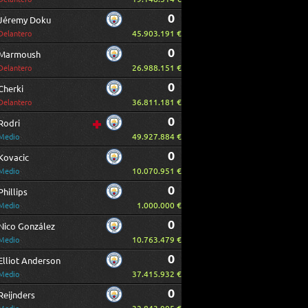
0
Jéremy Doku
45.903.191 €
Delantero
0
Marmoush
26.988.151 €
Delantero
0
Cherki
36.811.181 €
Delantero
0
Rodri
49.927.884 €
Medio
0
Kovacic
10.070.951 €
Medio
0
Phillips
1.000.000 €
Medio
0
Nico González
10.763.479 €
Medio
0
Elliot Anderson
37.415.932 €
Medio
0
Reijnders