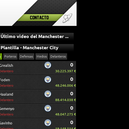
Contacto
Último video del Manchester City
Plantilla - Manchester City
s
Porteros
Defensas
Medios
Delanteros
0
Grealish
30.225.397 €
Delantero
0
Foden
48.246.006 €
Delantero
0
Haaland
88.414.038 €
Delantero
0
Semenyo
48.047.275 €
Delantero
0
Savinho
19.148.514 €
Delantero