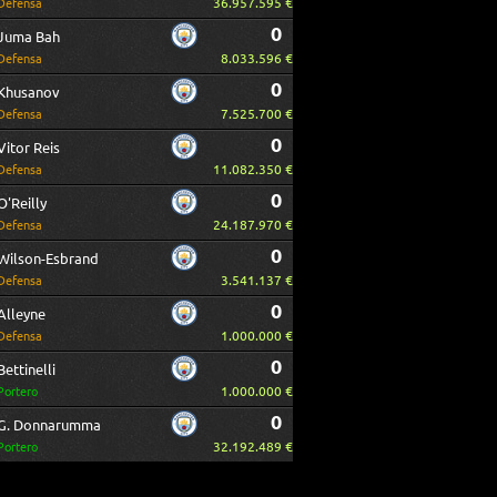
36.957.595 €
Defensa
0
Juma Bah
8.033.596 €
Defensa
0
Khusanov
7.525.700 €
Defensa
0
Vitor Reis
11.082.350 €
Defensa
0
O'Reilly
24.187.970 €
Defensa
0
Wilson-Esbrand
3.541.137 €
Defensa
0
Alleyne
1.000.000 €
Defensa
0
Bettinelli
1.000.000 €
Portero
0
G. Donnarumma
32.192.489 €
Portero