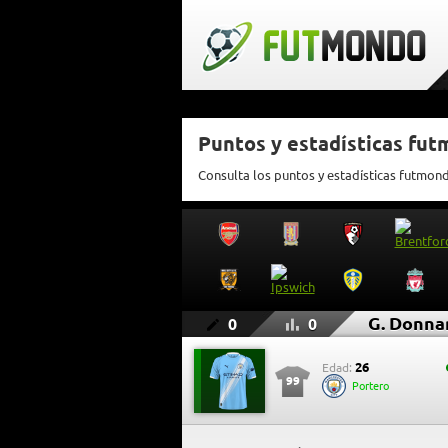
Puntos y estadísticas fu
Consulta los puntos y estadísticas futmo
G. Donn
0
0
26
Edad:
99
Portero