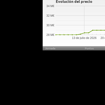
Evolución del precio
34 M€
32 M€
30 M€
28 M€
13 de julio de 2026
20 
Jornada
Puntos