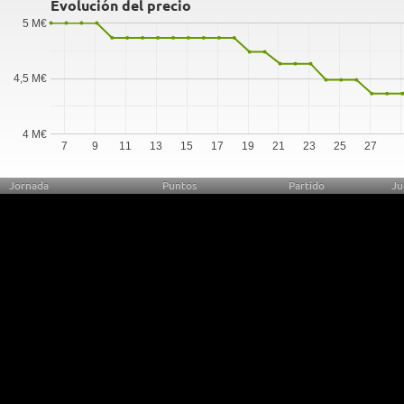
Evolución del precio
5 M€
4,5 M€
4 M€
7
9
11
13
15
17
19
21
23
25
27
Jornada
Puntos
Partido
Ju