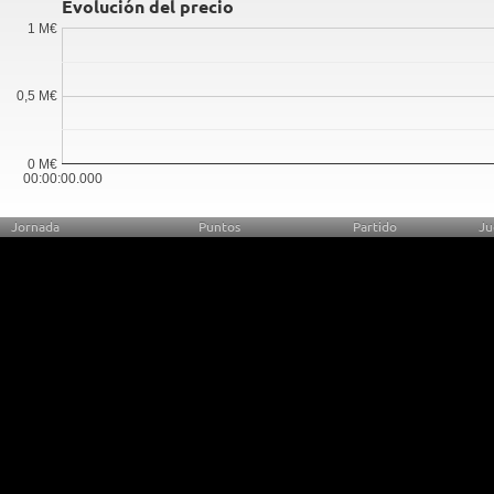
Evolución del precio
1 M€
0,5 M€
0 M€
00:00:00.000
Jornada
Puntos
Partido
Ju