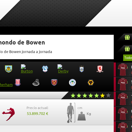
tmondo de Bowen
ndo de Bowen jornada a jornada
Todo
Precio actual:
cm
53.899.702 €
Kg