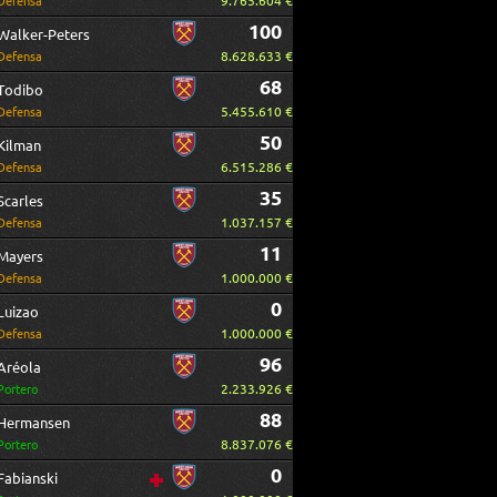
9.765.604 €
Defensa
100
Walker-Peters
8.628.633 €
Defensa
68
Todibo
5.455.610 €
Defensa
50
Kilman
6.515.286 €
Defensa
35
Scarles
1.037.157 €
Defensa
11
Mayers
1.000.000 €
Defensa
0
Luizao
1.000.000 €
Defensa
96
Aréola
2.233.926 €
Portero
88
Hermansen
8.837.076 €
Portero
0
Fabianski