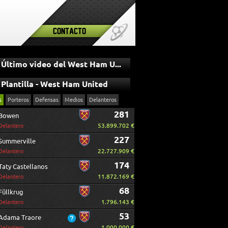
Contacto
Último video del West Ham United
Plantilla - West Ham United
s
Porteros
Defensas
Medios
Delanteros
281
Bowen
53.899.702 €
Delantero
227
Summerville
22.727.909 €
Delantero
174
Taty Castellanos
11.872.169 €
Delantero
68
Füllkrug
1.796.143 €
Delantero
53
Adama Traore
1.000.000 €
Delantero