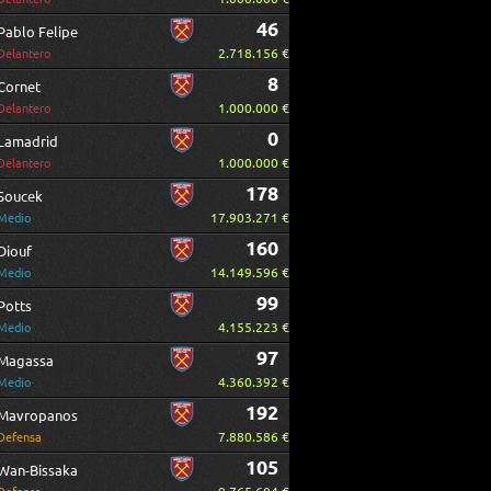
46
Pablo Felipe
2.718.156 €
Delantero
8
Cornet
1.000.000 €
Delantero
0
Lamadrid
1.000.000 €
Delantero
178
Soucek
17.903.271 €
Medio
160
Diouf
14.149.596 €
Medio
99
Potts
4.155.223 €
Medio
97
Magassa
4.360.392 €
Medio
192
Mavropanos
7.880.586 €
Defensa
105
Wan-Bissaka