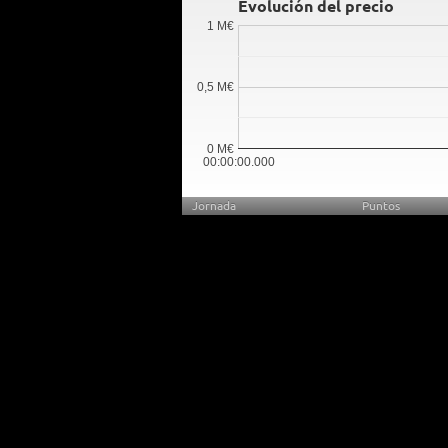
Evolución del precio
1 M€
0,5 M€
0 M€
00:00:00.000
Jornada
Puntos