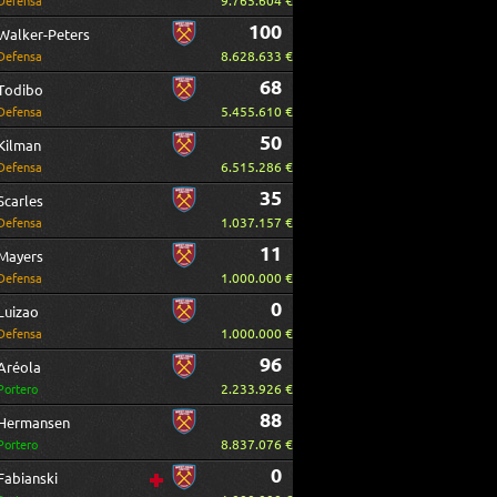
9.765.604 €
Defensa
100
Walker-Peters
8.628.633 €
Defensa
68
Todibo
5.455.610 €
Defensa
50
Kilman
6.515.286 €
Defensa
35
Scarles
1.037.157 €
Defensa
11
Mayers
1.000.000 €
Defensa
0
Luizao
1.000.000 €
Defensa
96
Aréola
2.233.926 €
Portero
88
Hermansen
8.837.076 €
Portero
0
Fabianski