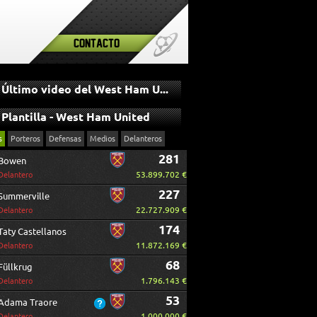
Contacto
Último video del West Ham United
Plantilla - West Ham United
s
Porteros
Defensas
Medios
Delanteros
281
Bowen
53.899.702 €
Delantero
227
Summerville
22.727.909 €
Delantero
174
Taty Castellanos
11.872.169 €
Delantero
68
Füllkrug
1.796.143 €
Delantero
53
Adama Traore
1.000.000 €
Delantero