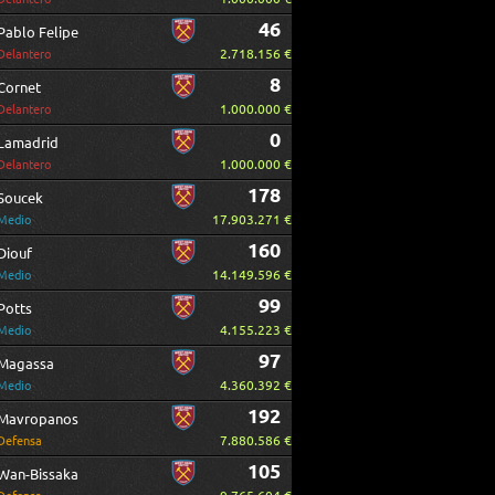
46
Pablo Felipe
2.718.156 €
Delantero
8
Cornet
1.000.000 €
Delantero
0
Lamadrid
1.000.000 €
Delantero
178
Soucek
17.903.271 €
Medio
160
Diouf
14.149.596 €
Medio
99
Potts
4.155.223 €
Medio
97
Magassa
4.360.392 €
Medio
192
Mavropanos
7.880.586 €
Defensa
105
Wan-Bissaka