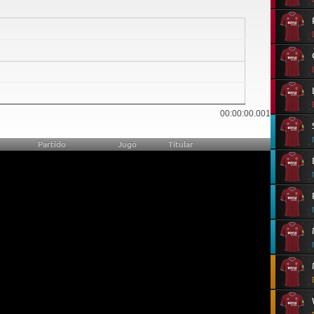
0
00:00:00.001
Partido
Jugó
Titular