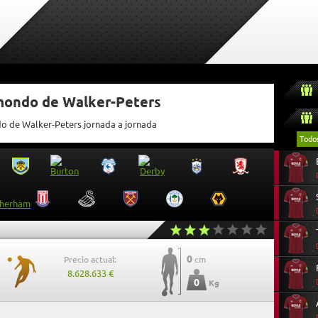
tmondo de Walker-Peters
do de Walker-Peters jornada a jornada
Todo
0
Precio actual:
cm
8.628.633 €
0
Kg