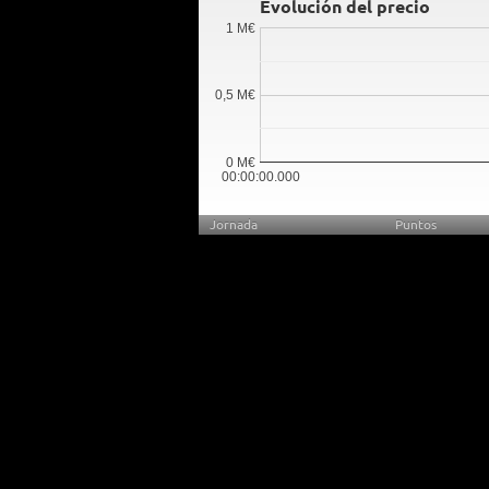
Evolución del precio
1 M€
0,5 M€
0 M€
00:00:00.000
Jornada
Puntos