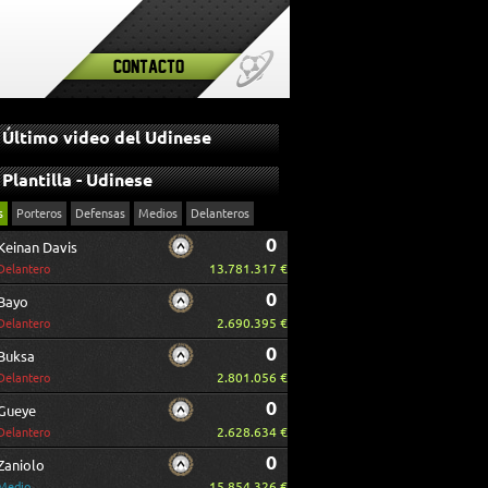
Contacto
Último video del Udinese
Plantilla - Udinese
s
Porteros
Defensas
Medios
Delanteros
0
Keinan Davis
13.781.317 €
Delantero
0
Bayo
2.690.395 €
Delantero
0
Buksa
2.801.056 €
Delantero
0
Gueye
2.628.634 €
Delantero
0
Zaniolo
15.854.326 €
Medio