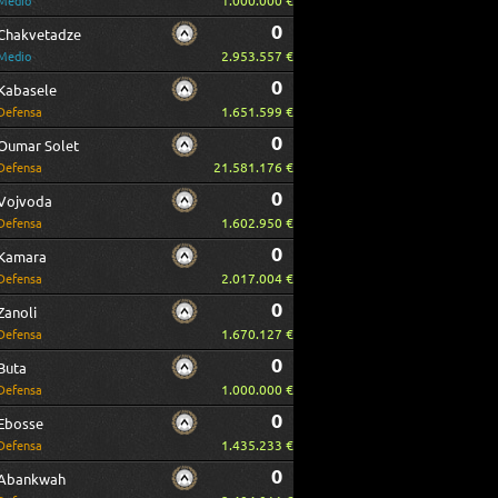
1.000.000 €
Medio
0
Chakvetadze
2.953.557 €
Medio
0
Kabasele
1.651.599 €
Defensa
0
Oumar Solet
21.581.176 €
Defensa
0
Vojvoda
1.602.950 €
Defensa
0
Kamara
2.017.004 €
Defensa
0
Zanoli
1.670.127 €
Defensa
0
Buta
1.000.000 €
Defensa
0
Ebosse
1.435.233 €
Defensa
0
Abankwah