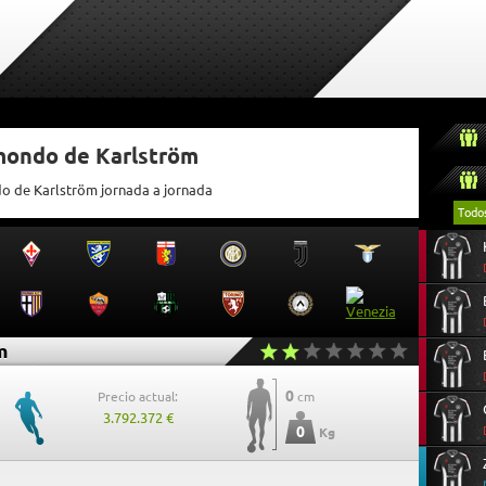
tmondo de Karlström
do de Karlström jornada a jornada
Todo
m
0
Precio actual:
cm
3.792.372 €
0
Kg