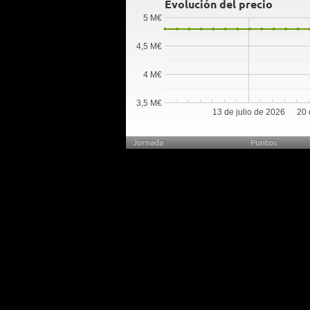
Evolución del precio
5 M€
4,5 M€
4 M€
3,5 M€
13 de julio de 2026
20 
Jornada
Puntos