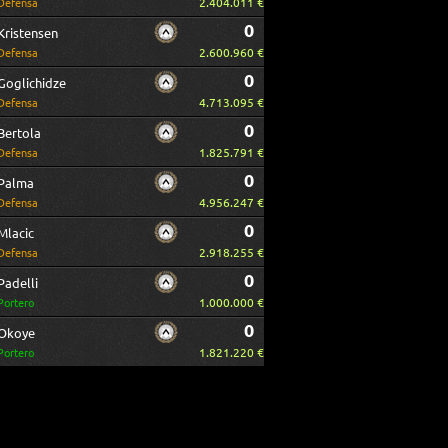
2.404.011 €
Defensa
0
Kristensen
2.600.960 €
Defensa
0
Goglichidze
4.713.095 €
Defensa
0
Bertola
1.825.791 €
Defensa
0
Palma
4.956.247 €
Defensa
0
Mlacic
2.918.255 €
Defensa
0
Padelli
1.000.000 €
Portero
0
Okoye
1.821.220 €
Portero