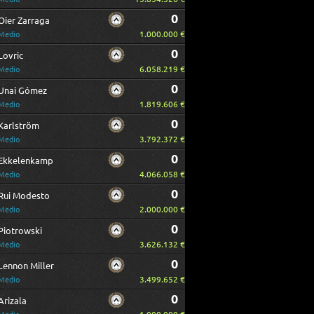
0
Oier Zarraga
1.000.000 €
Medio
0
Lovric
6.058.219 €
Medio
0
Unai Gómez
1.819.606 €
Medio
0
Karlström
3.792.372 €
Medio
0
Ekkelenkamp
4.066.058 €
Medio
0
Rui Modesto
2.000.000 €
Medio
0
Piotrowski
3.626.132 €
Medio
0
Lennon Miller
3.499.652 €
Medio
0
Arizala