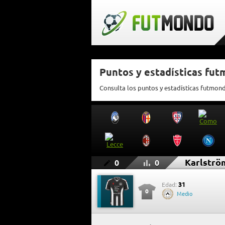
Puntos y estadísticas fu
Consulta los puntos y estadísticas futmon
Karlströ
0
0
31
Edad:
0
Medio